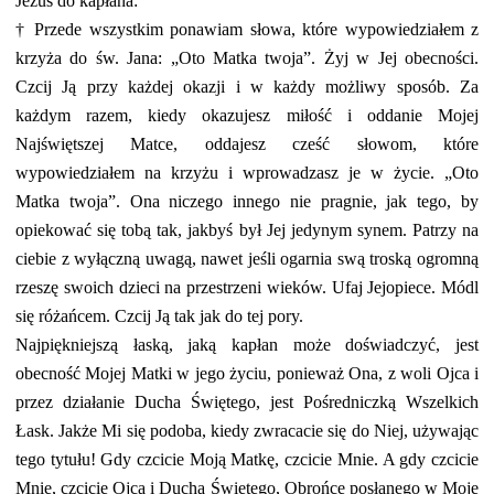
Jezus do kapłana:
†
Przede wszystkim ponawiam słowa, które wypowiedziałem z
krzyża
do św. Jana: „Oto Matka twoja”. Żyj w Jej obecności.
Czcij Ją przy każdej okazji i w każdy możliwy sposób. Za
każdym razem, kiedy okazujesz miłość i oddanie Mojej
Najświętszej Matce, oddajesz cześć słowom, które
wypowiedziałem na krzyżu i wprowadzasz je w życie. „Oto
Matka twoja”. Ona niczego innego nie pragnie, jak tego, by
opiekować się tobą tak, jakbyś był Jej jedynym synem. Patrzy na
ciebie z wyłączną uwagą, nawet jeśli ogarnia swą troską ogromną
rzeszę swoich dzieci na przestrzeni wieków. Ufaj Jejopiece. Módl
się różańcem. Czcij Ją tak jak do tej pory.
Najpiękniejszą łaską, jaką kapłan może doświadczyć, jest
obecność Mojej Matki w jego życiu, ponieważ Ona, z woli Ojca i
przez działanie Ducha Świętego, jest Pośredniczką Wszelkich
Łask. Jakże Mi się podoba, kiedy zwracacie się do Niej, używając
tego tytułu! Gdy czcicie Moją Matkę, czcicie Mnie. A gdy czcicie
Mnie, czcicie Ojca i Ducha Świętego, Obrońcę posłanego w Moje