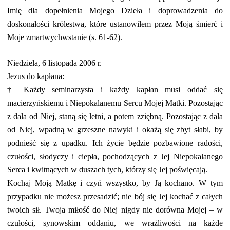
Imię dla dopełnienia Mojego Dzieła i doprowadzenia do
doskonałości królestwa, które ustanowiłem przez Moją śmierć i
Moje zmartwychwstanie (s. 61-62).
Niedziela, 6 listopada 2006 r.
Jezus do kapłana:
†
Każdy seminarzysta i każdy kapłan musi oddać się
macierzyńskiemu i Niepokalanemu Sercu Mojej Matki. Pozostając
z dala od Niej, staną się letni, a potem zziębną. Pozostając z dala
od Niej, wpadną w grzeszne nawyki i okażą się zbyt słabi, by
podnieść się z upadku. Ich życie będzie pozbawione radości,
czułości, słodyczy i ciepła, pochodzących z Jej Niepokalanego
Serca i kwitnących w duszach tych, którzy się Jej poświęcają.
Kochaj Moją Matkę i czyń wszystko, by Ją kochano. W tym
przypadku nie możesz przesadzić; nie bój się Jej kochać z całych
twoich sił. Twoja miłość do Niej nigdy nie dorówna Mojej – w
czułości, synowskim oddaniu, we wrażliwości na każde