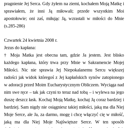
pragnienie Jej Serca. Gdy żyłem na ziemi, kochałem Moją Matkę i
sprawiałem, że inni Ją miłowali; przede wszystkim Moi
apostołowie; oni zaś, miłując Ją, wzrastali w miłości do Mnie
(s.285-286)
Czwartek 24 kwietnia 2008 r.
Jezus do kapłana:
†
Moja Matka jest obecna tam, gdzie Ja jestem. Jest blisko
każdego kapłana, który trwa przy Mnie w Sakramencie Mojej
Miłości. Nic nie sprawia Jej Niepokalanemu Sercu większej
radości jak widok któregoś z Jej kapłańskich synów zatopionego
w adoracji przed Moim Eucharystycznym Obliczem. Wyciąga nad
nim swe ręce – tak jak czyni to teraz nad tobą – i wylewa na jego
duszę deszcz łask. Kochaj Moją Matkę, kochaj Ją coraz bardziej i
bardziej. Sam nigdy nie osiągniesz takiej miłości, jaką ma dla Niej
Moje Serce, ale Ja, za darmo, mogę i chcę włączyć cię w miłość,
jaką ma dla Niej Moje Najświętsze Serce. W ten sposób