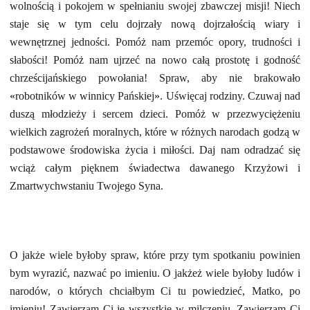
wolnością i pokojem w spełnianiu swojej zbawczej misji! Niech
staje się w tym celu dojrzały nową dojrzałością wiary i
wewnętrznej jedności. Pomóż nam przemóc opory, trudności i
słabości! Pomóż nam ujrzeć na nowo całą prostotę i godność
chrześcijańskiego powołania! Spraw, aby nie brakowało
«
robotników w winnicy Pańskiej
»
. Uświęcaj rodziny. Czuwaj nad
duszą młodzieży i sercem dzieci. Pomóż w przezwyciężeniu
wielkich zagrożeń moralnych, które w różnych narodach godzą w
podstawowe środowiska życia i miłości. Daj nam odradzać się
wciąż całym pięknem świadectwa dawanego Krzyżowi i
Zmartwychwstaniu Twojego Syna.
O jakże wiele byłoby spraw, które przy tym spotkaniu powinien
bym wyrazić, nazwać po imieniu. O jakżeż wiele byłoby ludów i
narodów, o których chciałbym Ci tu powiedzieć, Matko, po
imieniu! Zawierzam Ci je wszystkie w milczeniu. Zawierzam Ci