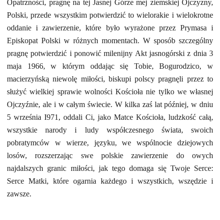
Opatrzności, pragnę na tej Jasnej Górze mej ziemskiej Ojczyzny,
Polski, przede wszystkim potwierdzić to wielorakie i wielokrotne
oddanie i zawierzenie, które było wyrażone przez Prymasa i
Episkopat Polski w różnych momentach. W sposób szczególny
pragnę potwierdzić i ponowić milenijny Akt jasnogórski z dnia 3
maja 1966, w którym oddając się Tobie, Bogurodzico, w
macierzyńską niewolę miłości, biskupi polscy pragnęli przez to
służyć wielkiej sprawie wolności Kościoła nie tylko we własnej
Ojczyźnie, ale i w całym świecie. W kilka zaś lat później, w dniu
5 września I971, oddali Ci, jako Matce Kościoła, ludzkość całą,
wszystkie narody i ludy współczesnego świata, swoich
pobratymców w wierze, języku, we wspólnocie dziejowych
losów, rozszerzając swe polskie zawierzenie do owych
najdalszych granic miłości, jak tego domaga się Twoje Serce:
Serce Matki, które ogarnia każdego i wszystkich, wszędzie i
zawsze.