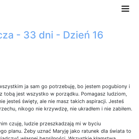
a - 33 dni - Dzień 16
 wszystkim ja sam go potrzebuję, bo jestem pogubiony i
 z tobą jest wszystko w porządku. Pomagasz ludziom,
 jesteś święty, ale nie masz takich aspiracji. Jesteś
zechu, nikogo nie krzywdzę, nie ukradłem i nie zabiłem.
 nim czuję, ludzie przeszkadzają mi w byciu
ego planu. Żeby uznać Maryję jako ratunek dla świata to
iadczyć własnej bezsilności. Wszystkie kłamstwa