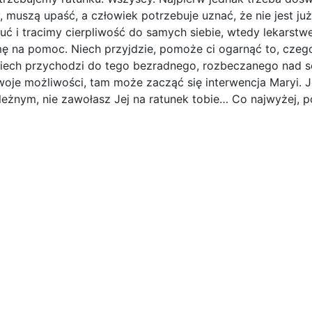
 muszą upaść, a człowiek potrzebuje uznać, że nie jest już
ć i tracimy cierpliwość do samych siebie, wtedy lekarstwe
amę na pomoc. Niech przyjdzie, pomoże ci ogarnąć to, cz
 Niech przychodzi do tego bezradnego, rozbeczanego nad so
woje możliwości, tam może zacząć się interwencja Maryi. Jeś
eżnym, nie zawołasz Jej na ratunek tobie… Co najwyżej, popr