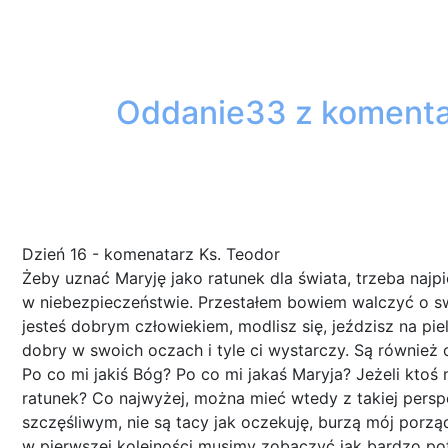
Oddanie33 z komentar
Dzień 16 - komenatarz Ks. Teodor
Żeby uznać Maryję jako ratunek dla świata, trzeba najp
w niebezpieczeństwie. Przestałem bowiem walczyć o sw
jesteś dobrym człowiekiem, modlisz się, jeździsz na piel
dobry w swoich oczach i tyle ci wystarczy. Są również 
Po co mi jakiś Bóg? Po co mi jakaś Maryja? Jeżeli ktoś
ratunek? Co najwyżej, można mieć wtedy z takiej perspek
szczęśliwym, nie są tacy jak oczekuję, burzą mój porzą
w pierwszej kolejności musimy zobaczyć jak bardzo po