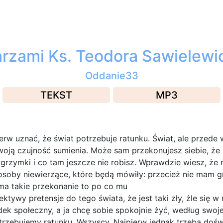
zami Ks. Teodora Sawielewicz
Oddanie33
TEKST
MP3
ierw uznać, że świat potrzebuje ratunku. Świat, ale przede
oją czujność sumienia. Może sam przekonujesz siebie, że
grzymki i co tam jeszcze nie robisz. Wprawdzie wiesz, że nie
osoby niewierzące, które będą mówiły: przecież nie mam gr
 ma takie przekonanie to po co mu
tywy pretensje do tego świata, że jest taki zły, źle się w
dek społeczny, a ja chcę sobie spokojnie żyć, według swoj
trzebujemy ratunku. Wszyscy. Najpierw jednak trzeba dośw