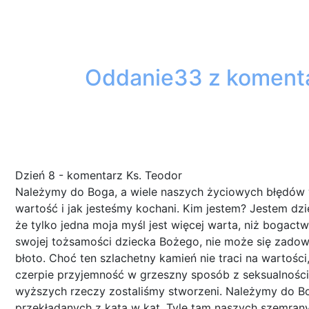
Oddanie33 z komentar
Dzień 8 - komentarz Ks. Teodor
Należymy do Boga, a wiele naszych życiowych błędów 
wartość i jak jesteśmy kochani. Kim jestem? Jestem dz
że tylko jedna moja myśl jest więcej warta, niż bogac
swojej tożsamości dziecka Bożego, nie może się zadowa
błoto. Choć ten szlachetny kamień nie traci na wartości
czerpie przyjemność w grzeszny sposób z seksualności,
wyższych rzeczy zostaliśmy stworzeni. Należymy do Bo
przekładanych z kąta w kąt. Tyle tam naszych szemrany