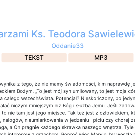
zami Ks. Teodora Sawielewic
Oddanie33
TEKST
MP3
wynika z tego, że nie mamy świadomości, kim naprawdę je
ieckiem Bożym. „To jest mój syn umiłowany, to jest moja 
twa całego wszechświata. Potencjał? Nieskończony, bo jed
lać niczym mniejszym niż Bóg i służba Jemu. Jeśli zadow
, to nie tam jest jego miejsce. Tak też jest z człowiekiem
 nałogów, nieumiarkowania w jedzeniu i piciu czy chorej z
ga, a On pragnie każdego skrawka naszego wnętrza. Tyle 
ch interesów z grzechem. Poproś więc Maryję, by weszła d