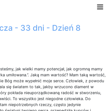
za - 33 dni - Dzień 8
steśmy, jak wielki mamy potencjał, jak ogromną mamy
córka umiłowana.”. Jaką mam wartość? Mam taką wartość,
ynie Bóg może wypełnić moje serce. Człowiek, z powodu
ala się światem to tak, jakby wrzucono diament w
, który pokłada nieuporządkowaną radość w stworzeniu,
awiści. To wszystko jest niegodne człowieka. Do
tam niepotrzebnych rzeczy, często jedynie
o świątyni twojego serca, przepędziła kupców i