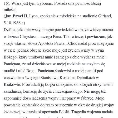
15). Wiara jest tym wyborem. Posiada ona pewność Bożej
miłości.
Jan Paweł II
(
, Lyon, spotkanie z młodzieżą na stadionie Girland,
5.10.1986 r.)
Dziś ja, jako pierwszy, pragnę powiedzieć wam, że wierzę mocno
w Jezusa Chrystusa, naszego Pana. Tak, wierzę, i powtarzam, jak
swoje własne, słowa Apostoła Pawła: „Choć nadal prowadzę życie
w ciele, jednak obecne życie moje jest życiem wiary w Syna
Bożego, który umiłował mnie i samego siebie wydał za mnie”.
Pamiętam, że od dzieciństwa w mojej rodzinie nauczyłem się
modlić i ufać Bogu. Pamiętam środowisko mojej parafii pod
wezwaniem świętego Stanisława Kostki na Dębnikach w
Krakowie. Prowadzili ją księża salezjanie, od których otrzymałem
zasadniczą formację do życia chrześcijańskiego. Nie mogę też
zapomnieć doświadczenia wojny i lat pracy w fabryce. Moje
powołanie kapłańskie dojrzało ostatecznie w okresie drugiej wojny
światowej, w czasie okupowania Polski. Tragedia wojenna nadała