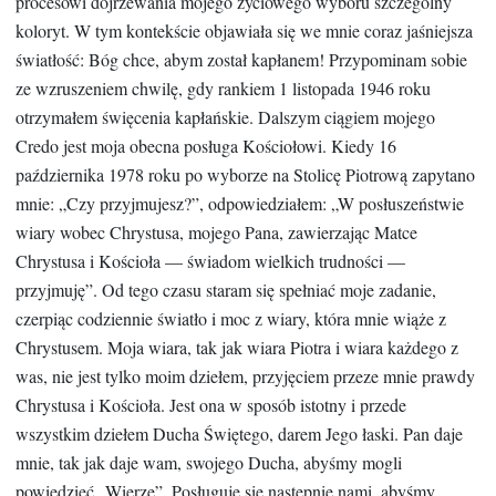
procesowi dojrzewania mojego życiowego wyboru szczególny
koloryt. W tym kontekście objawiała się we mnie coraz jaśniejsza
światłość: Bóg chce, abym został kapłanem! Przypominam sobie
ze wzruszeniem chwilę, gdy rankiem 1 listopada 1946 roku
otrzymałem święcenia kapłańskie. Dalszym ciągiem mojego
Credo jest moja obecna posługa Kościołowi. Kiedy 16
października 1978 roku po wyborze na Stolicę Piotrową zapytano
mnie: „Czy przyjmujesz?”, odpowiedziałem: „W posłuszeństwie
wiary wobec Chrystusa, mojego Pana, zawierzając Matce
Chrystusa i Kościoła — świadom wielkich trudności —
przyjmuję”. Od tego czasu staram się spełniać moje zadanie,
czerpiąc codziennie światło i moc z wiary, która mnie wiąże z
Chrystusem. Moja wiara, tak jak wiara Piotra i wiara każdego z
was, nie jest tylko moim dziełem, przyjęciem przeze mnie prawdy
Chrystusa i Kościoła. Jest ona w sposób istotny i przede
wszystkim dziełem Ducha Świętego, darem Jego łaski. Pan daje
mnie, tak jak daje wam, swojego Ducha, abyśmy mogli
powiedzieć „Wierzę”. Posługuje się następnie nami, abyśmy