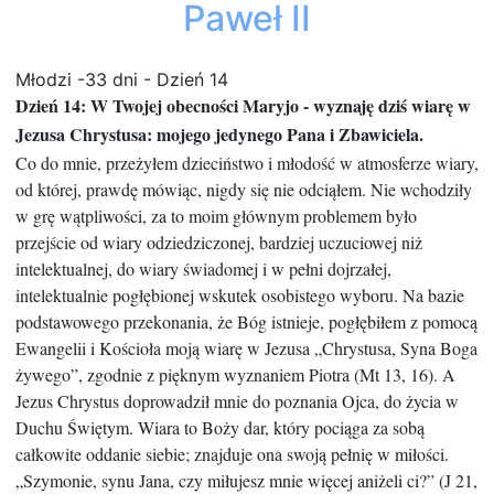
Paweł II
Młodzi -33 dni - Dzień 14
Dzień 14: W Twojej obecności Maryjo - wyznaję dziś wiarę w
Jezusa
Chrystusa: mojego jedynego Pana i Zbawiciela.
Co do mnie, przeżyłem dzieciństwo i młodość w atmosferze wiary,
od której, prawdę mówiąc, nigdy się nie odciąłem. Nie wchodziły
w grę wątpliwości, za to moim głównym problemem było
przejście od wiary odziedziczonej, bardziej uczuciowej niż
intelektualnej, do wiary świadomej i w pełni dojrzałej,
intelektualnie pogłębionej wskutek osobistego wyboru. Na bazie
podstawowego przekonania, że Bóg istnieje, pogłębiłem z pomocą
Ewangelii i Kościoła moją wiarę w Jezusa „Chrystusa, Syna Boga
żywego”, zgodnie z pięknym wyznaniem Piotra (Mt 13, 16). A
Jezus Chrystus doprowadził mnie do poznania Ojca, do życia w
Duchu Świętym. Wiara to Boży dar, który pociąga za sobą
całkowite oddanie siebie; znajduje ona swoją pełnię w miłości.
„Szymonie, synu Jana, czy miłujesz mnie więcej aniżeli ci?” (J 21,